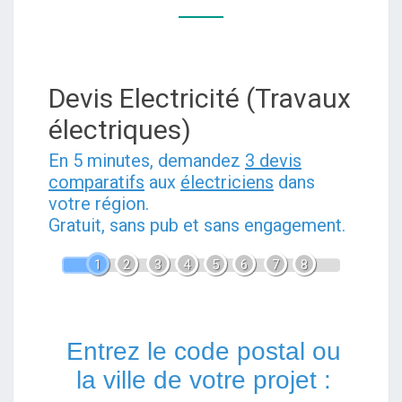
ET
INSTALLATION
ÉLECTRIQUE
Devis Electricité (Travaux
DE
QUALITÉ
électriques)
En 5 minutes, demandez
3 devis
comparatifs
aux
électriciens
dans
votre région.
Gratuit, sans pub et sans engagement.
1
2
3
4
5
6
7
8
Entrez le code postal ou
la ville de votre projet :