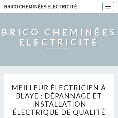
Skip
BRICO CHEMINÉES ELECTRICITÉ
Togg
to
navig
content
BRICO CHEMINÉES
ELECTRICITÉ
MEILLEUR
MEILLEUR ÉLECTRICIEN À
ÉLECTRICIEN
BLAYE : DÉPANNAGE ET
À
INSTALLATION
BLAYE
:
ÉLECTRIQUE DE QUALITÉ
DÉPANNAGE