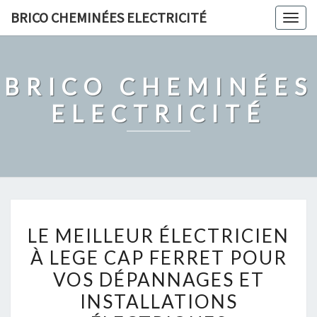
Skip
BRICO CHEMINÉES ELECTRICITÉ
Togg
to
navig
content
BRICO CHEMINÉES
ELECTRICITÉ
LE
LE MEILLEUR ÉLECTRICIEN
MEILLEUR
À LEGE CAP FERRET POUR
ÉLECTRICIEN
VOS DÉPANNAGES ET
À
LEGE
INSTALLATIONS
CAP