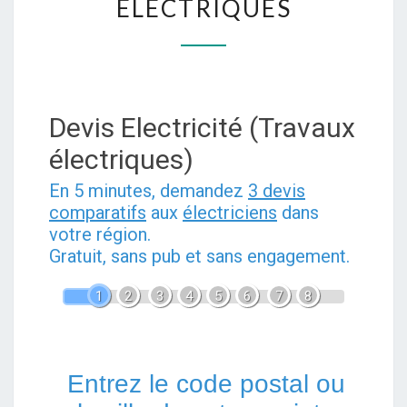
ÉLECTRIQUES
FERRET
POUR
VOS
DÉPANNAGES
ET
Devis Electricité (Travaux
INSTALLATIONS
électriques)
ÉLECTRIQUES
En 5 minutes, demandez
3 devis
comparatifs
aux
électriciens
dans
votre région.
Gratuit, sans pub et sans engagement.
1
2
3
4
5
6
7
8
Entrez le code postal ou