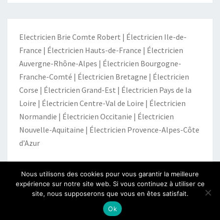
Electricien Brie Comte Robert
|
Électricien Ile-de-
France
|
Électricien Hauts-de-France
|
Électricien
Auvergne-Rhône-Alpes
|
Électricien Bourgogne-
Franche-Comté
|
Électricien Bretagne
|
Électricien
Corse
|
Électricien Grand-Est
|
Électricien Pays de la
Loire
|
Électricien Centre-Val de Loire
|
Électricien
Normandie
|
Électricien Occitanie
|
Électricien
Nouvelle-Aquitaine
|
Électricien Provence-Alpes-Côte
d’Azur
Nous utilisons des cookies pour vous garantir la meilleure
expérience sur notre site web. Si vous continuez à utiliser ce
site, nous supposerons que vous en êtes satisfait.
© 2026
|
Fièrement propulsé par
WordPress
|
Thème :
Nisarg
Ok