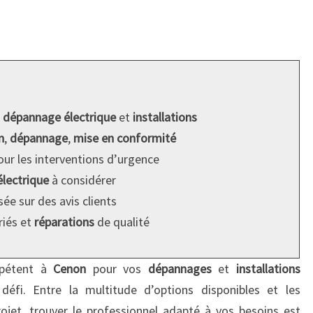
n
dépannage électrique
et
installations
n
,
dépannage
,
mise en conformité
ur les interventions d’urgence
lectrique
à considérer
ée sur des avis clients
iés et
réparations
de qualité
étent à
Cenon
pour vos
dépannages
et
installations
éfi. Entre la multitude d’options disponibles et les
ojet, trouver le professionnel adapté à vos besoins est