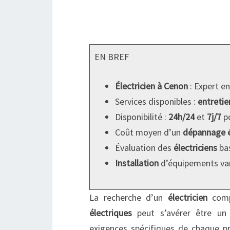
EN BREF
Électricien à Cenon
: Expert e
Services disponibles :
entretie
Disponibilité :
24h/24
et
7j/7
po
Coût moyen d’un
dépannage é
Évaluation des
électriciens
bas
Installation
d’équipements var
La recherche d’un
électricien
comp
électriques
peut s’avérer être un d
exigences spécifiques de chaque pr