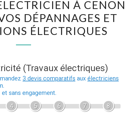
 ÉLECTRICIEN À CENON
MEILLEUR
VOS DÉPANNAGES ET
ÉLECTRICIEN
À
IONS ÉLECTRIQUES
CENON
POUR
TOUS
VOS
ricité (Travaux électriques)
DÉPANNAGES
ET
demandez
3 devis comparatifs
aux
électriciens
n.
INSTALLATIONS
b et sans engagement.
ÉLECTRIQUES
4
5
6
7
8