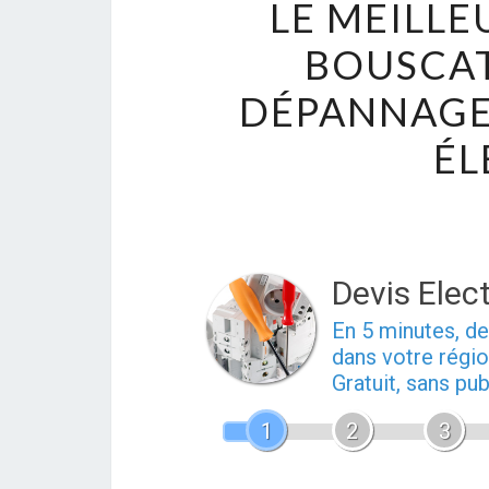
LE MEILLE
BOUSCAT
DÉPANNAGES
ÉL
Devis Elect
En 5 minutes, 
dans votre régio
Gratuit, sans pu
1
2
3