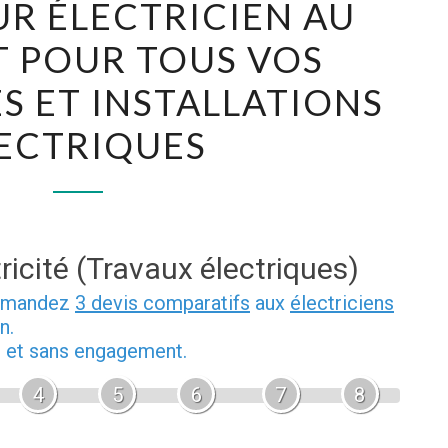
UR ÉLECTRICIEN AU
MEILLEUR
 POUR TOUS VOS
ÉLECTRICIEN
AU
 ET INSTALLATIONS
BOUSCAT
ECTRIQUES
POUR
TOUS
VOS
DÉPANNAGES
ET
ricité (Travaux électriques)
INSTALLATIONS
demandez
3 devis comparatifs
aux
électriciens
ÉLECTRIQUES
n.
b et sans engagement.
4
5
6
7
8