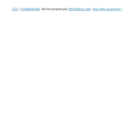
CGU
-
Confidentialité
- Service proposé par
ViteUnDevis.com
-
Vous êtes un artisan ?