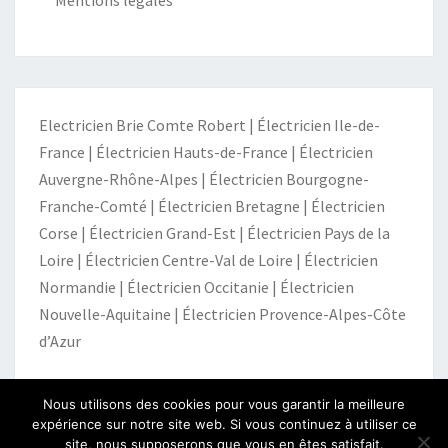
Mentions légales
Electricien Brie Comte Robert
|
Électricien Ile-de-
France
|
Électricien Hauts-de-France
|
Électricien
Auvergne-Rhône-Alpes
|
Électricien Bourgogne-
Franche-Comté
|
Électricien Bretagne
|
Électricien
Corse
|
Électricien Grand-Est
|
Électricien Pays de la
Loire
|
Électricien Centre-Val de Loire
|
Électricien
Normandie
|
Électricien Occitanie
|
Électricien
Nouvelle-Aquitaine
|
Électricien Provence-Alpes-Côte
d’Azur
Nous utilisons des cookies pour vous garantir la meilleure
expérience sur notre site web. Si vous continuez à utiliser ce
site, nous supposerons que vous en êtes satisfait.