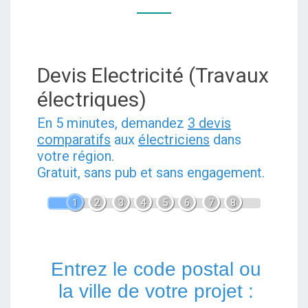
ÉLECTRICIEN
PRÈS
DE
Devis Electricité (Travaux
CHEZ
VOUS
électriques)
En 5 minutes, demandez
3 devis
comparatifs
aux
électriciens
dans
votre région.
Gratuit, sans pub et sans engagement.
1
2
3
4
5
6
7
8
Entrez le code postal ou
la ville de votre projet :