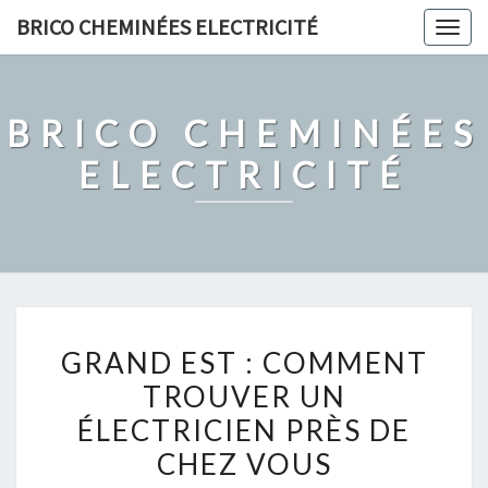
Skip
BRICO CHEMINÉES ELECTRICITÉ
Togg
to
navig
content
BRICO CHEMINÉES
ELECTRICITÉ
GRAND
GRAND EST : COMMENT
EST
TROUVER UN
:
ÉLECTRICIEN PRÈS DE
COMMENT
TROUVER
CHEZ VOUS
UN