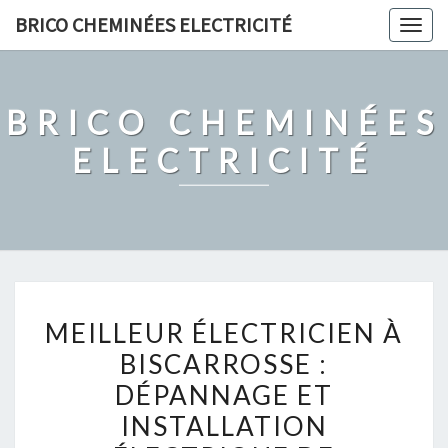
Skip
BRICO CHEMINÉES ELECTRICITÉ
Togg
to
navig
content
BRICO CHEMINÉES
ELECTRICITÉ
MEILLEUR
MEILLEUR ÉLECTRICIEN À
ÉLECTRICIEN
BISCARROSSE :
À
DÉPANNAGE ET
BISCARROSSE
:
INSTALLATION
DÉPANNAGE