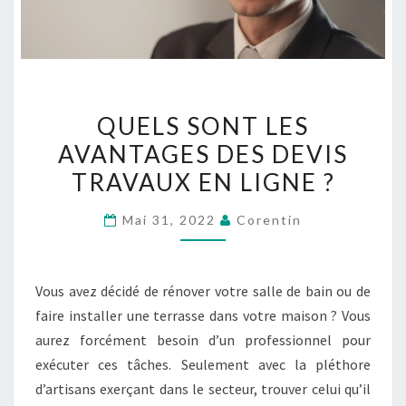
QUELS
QUELS SONT LES
SONT
AVANTAGES DES DEVIS
LES
TRAVAUX EN LIGNE ?
AVANTAGES
DES
Mai 31, 2022
Corentin
DEVIS
TRAVAUX
EN
Vous avez décidé de rénover votre salle de bain ou de
LIGNE
faire installer une terrasse dans votre maison ? Vous
?
aurez forcément besoin d’un professionnel pour
exécuter ces tâches. Seulement avec la pléthore
d’artisans exerçant dans le secteur, trouver celui qu’il