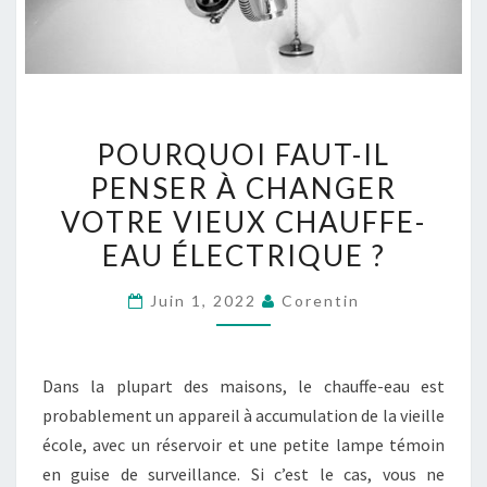
POURQUOI
POURQUOI FAUT-IL
FAUT-
PENSER À CHANGER
IL
VOTRE VIEUX CHAUFFE-
PENSER
À
EAU ÉLECTRIQUE ?
CHANGER
Juin 1, 2022
Corentin
VOTRE
VIEUX
CHAUFFE-
Dans la plupart des maisons, le chauffe-eau est
EAU
probablement un appareil à accumulation de la vieille
ÉLECTRIQUE
école, avec un réservoir et une petite lampe témoin
?
en guise de surveillance. Si c’est le cas, vous ne