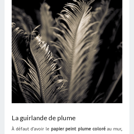
La guirlande de plume
À défaut d’avoir le
papier peint plume coloré
au mur,