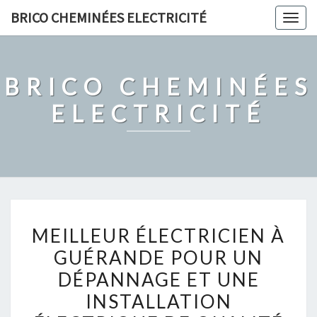
Skip
BRICO CHEMINÉES ELECTRICITÉ
Togg
to
navig
content
BRICO CHEMINÉES
ELECTRICITÉ
MEILLEUR
MEILLEUR ÉLECTRICIEN À
ÉLECTRICIEN
GUÉRANDE POUR UN
À
DÉPANNAGE ET UNE
GUÉRANDE
POUR
INSTALLATION
UN