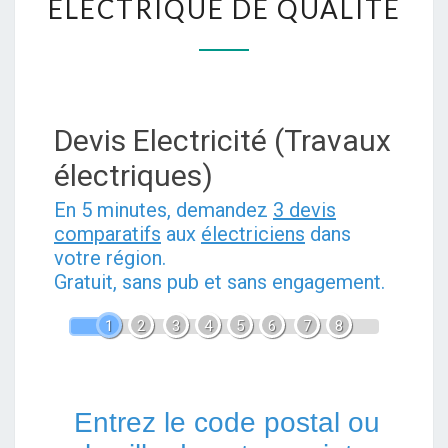
ÉLECTRIQUE DE QUALITÉ
DÉPANNAGE
ET
UNE
INSTALLATION
ÉLECTRIQUE
Devis Electricité (Travaux
DE
électriques)
QUALITÉ
En 5 minutes, demandez
3 devis
comparatifs
aux
électriciens
dans
votre région.
Gratuit, sans pub et sans engagement.
1
2
3
4
5
6
7
8
Entrez le code postal ou