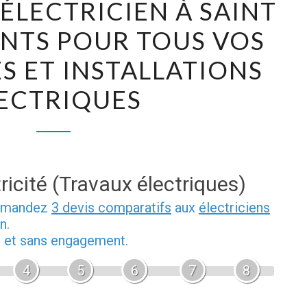
 ÉLECTRICIEN À SAINT
MEILLEUR
NTS POUR TOUS VOS
ÉLECTRICIEN
À
 ET INSTALLATIONS
SAINT
ECTRIQUES
JEAN
DE
MONTS
POUR
TOUS
ricité (Travaux électriques)
VOS
demandez
3 devis comparatifs
aux
électriciens
DÉPANNAGES
n.
ET
b et sans engagement.
INSTALLATIONS
4
5
6
7
8
ÉLECTRIQUES