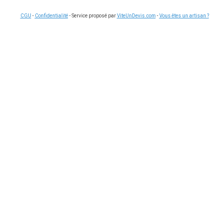
CGU
-
Confidentialité
- Service proposé par
ViteUnDevis.com
-
Vous êtes un artisan ?