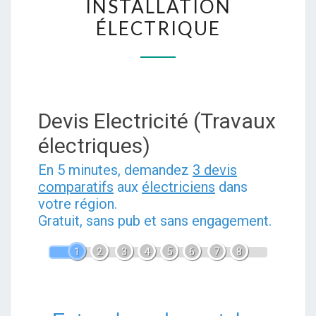
INSTALLATION
MER
ÉLECTRIQUE
POUR
VOS
BESOINS
EN
DÉPANNAGE
Devis Electricité (Travaux
ET
électriques)
INSTALLATION
En 5 minutes, demandez
3 devis
ÉLECTRIQUE
comparatifs
aux
électriciens
dans
votre région.
Gratuit, sans pub et sans engagement.
1
2
3
4
5
6
7
8