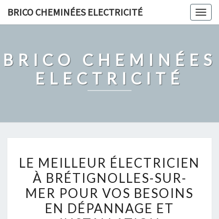
Skip
BRICO CHEMINÉES ELECTRICITÉ
Togg
to
navig
content
BRICO CHEMINÉES
ELECTRICITÉ
LE
LE MEILLEUR ÉLECTRICIEN
MEILLEUR
À BRÉTIGNOLLES-SUR-
ÉLECTRICIEN
MER POUR VOS BESOINS
À
BRÉTIGNOLLES-
EN DÉPANNAGE ET
SUR-