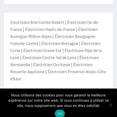
Electricien Brie Comte Robert
|
Électricien Ile-de-
France
|
Électricien Hauts-de-France
|
Électricien
Auvergne-Rhône-Alpes
|
Électricien Bourgogne-
Franche-Comté
|
Électricien Bretagne
|
Électricien
Corse
|
Électricien Grand-Est
|
Électricien Pays de la
Loire
|
Électricien Centre-Val de Loire
|
Électricien
Normandie
|
Électricien Occitanie
|
Électricien
Nouvelle-Aquitaine
|
Électricien Provence-Alpes-Côte
d’Azur
Nous utilisons des cookies pour vous garantir la meilleure
expérience sur notre site web. Si vous continuez à utiliser ce
site, nous supposerons que vous en êtes satisfait.
© 2026
|
Fièrement propulsé par
WordPress
|
Thème :
Nisarg
Ok