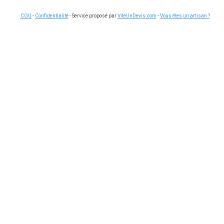
CGU
-
Confidentialité
- Service proposé par
ViteUnDevis.com
-
Vous êtes un artisan ?