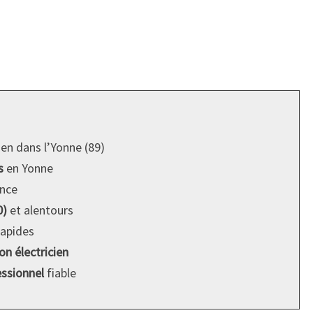
ien dans l’Yonne (89)
s
en Yonne
nce
0)
et alentours
rapides
on électricien
essionnel
fiable