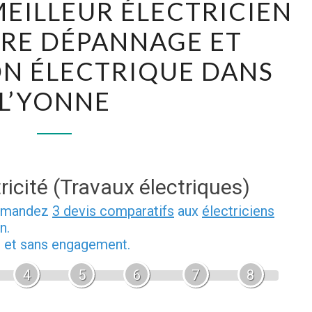
MEILLEUR ÉLECTRICIEN
LE
RE DÉPANNAGE ET
MEILLEUR
ÉLECTRICIEN
ON ÉLECTRIQUE DANS
POUR
L’YONNE
VOTRE
DÉPANNAGE
ET
INSTALLATION
ÉLECTRIQUE
ricité (Travaux électriques)
DANS
demandez
3 devis comparatifs
aux
électriciens
L’YONNE
n.
b et sans engagement.
4
5
6
7
8