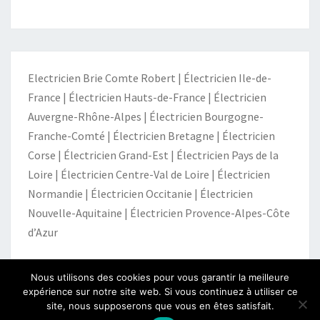
Electricien Brie Comte Robert
|
Électricien Ile-de-
France
|
Électricien Hauts-de-France
|
Électricien
Auvergne-Rhône-Alpes
|
Électricien Bourgogne-
Franche-Comté
|
Électricien Bretagne
|
Électricien
Corse
|
Électricien Grand-Est
|
Électricien Pays de la
Loire
|
Électricien Centre-Val de Loire
|
Électricien
Normandie
|
Électricien Occitanie
|
Électricien
Nouvelle-Aquitaine
|
Électricien Provence-Alpes-Côte
d’Azur
Nous utilisons des cookies pour vous garantir la meilleure
expérience sur notre site web. Si vous continuez à utiliser ce
site, nous supposerons que vous en êtes satisfait.
© 2026
|
Fièrement propulsé par
WordPress
|
Thème :
Nisarg