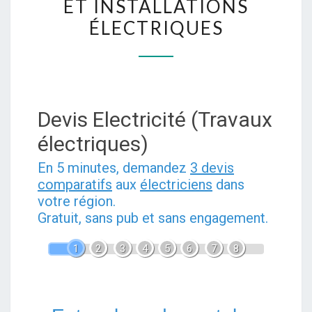
ET INSTALLATIONS
SUR
ÉLECTRIQUES
SEINE
POUR
VOS
DÉPANNAGES
ET
Devis Electricité (Travaux
INSTALLATIONS
électriques)
ÉLECTRIQUES
En 5 minutes, demandez
3 devis
comparatifs
aux
électriciens
dans
votre région.
Gratuit, sans pub et sans engagement.
1
2
3
4
5
6
7
8