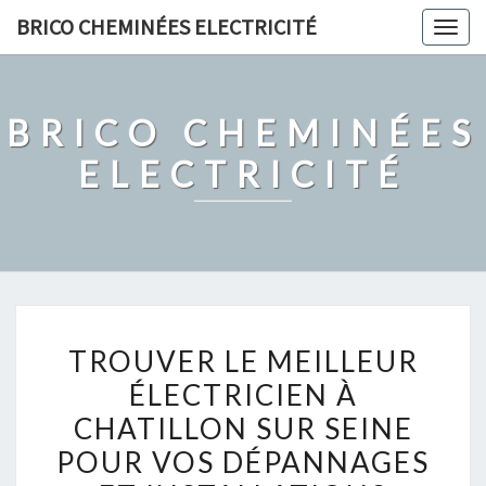
Skip
BRICO CHEMINÉES ELECTRICITÉ
Togg
to
navig
content
BRICO CHEMINÉES
ELECTRICITÉ
TROUVER
TROUVER LE MEILLEUR
LE
ÉLECTRICIEN À
MEILLEUR
CHATILLON SUR SEINE
ÉLECTRICIEN
À
POUR VOS DÉPANNAGES
CHATILLON