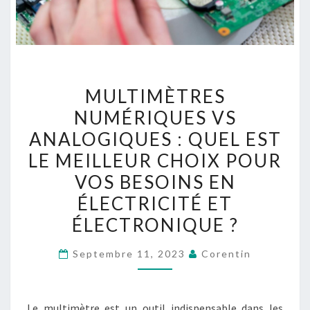
MULTIMÈTRES
MULTIMÈTRES
NUMÉRIQUES
NUMÉRIQUES VS
VS
ANALOGIQUES : QUEL EST
ANALOGIQUES
:
LE MEILLEUR CHOIX POUR
QUEL
VOS BESOINS EN
EST
ÉLECTRICITÉ ET
LE
ÉLECTRONIQUE ?
MEILLEUR
CHOIX
Septembre 11, 2023
Corentin
POUR
VOS
BESOINS
Le multimètre est un outil indispensable dans les