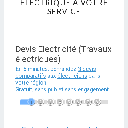
ÉLECTRIQUE À VOTRE
:
SERVICE
DÉPANNAGE
ET
INSTALLATION
ÉLECTRIQUE
À
Devis Electricité (Travaux
VOTRE
électriques)
SERVICE
En 5 minutes, demandez
3 devis
comparatifs
aux
électriciens
dans
votre région.
Gratuit, sans pub et sans engagement.
1
2
3
4
5
6
7
8