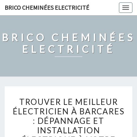
Skip
BRICO CHEMINÉES ELECTRICITÉ
Togg
to
navig
content
BRICO CHEMINÉES
ELECTRICITÉ
TROUVER
TROUVER LE MEILLEUR
LE
ÉLECTRICIEN À BARCARES
MEILLEUR
: DÉPANNAGE ET
ÉLECTRICIEN
À
INSTALLATION
BARCARES