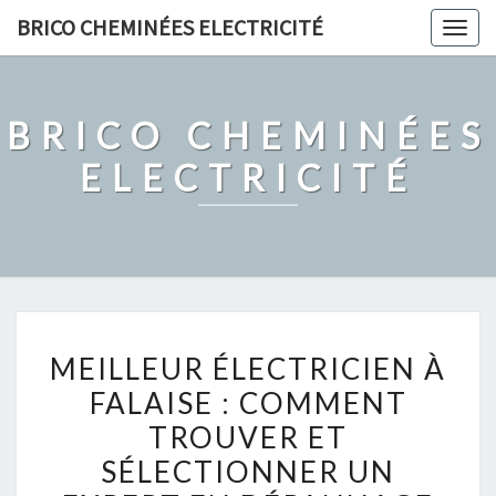
Skip
BRICO CHEMINÉES ELECTRICITÉ
Togg
to
navig
content
BRICO CHEMINÉES
ELECTRICITÉ
MEILLEUR
MEILLEUR ÉLECTRICIEN À
ÉLECTRICIEN
FALAISE : COMMENT
À
TROUVER ET
FALAISE
:
SÉLECTIONNER UN
COMMENT