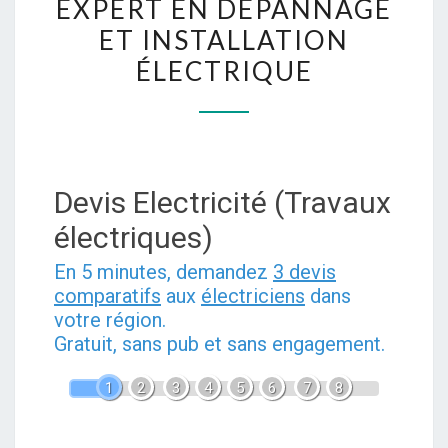
EXPERT EN DÉPANNAGE
TROUVER
ET INSTALLATION
ET
ÉLECTRIQUE
SÉLECTIONNER
UN
EXPERT
EN
DÉPANNAGE
Devis Electricité (Travaux
ET
électriques)
INSTALLATION
ÉLECTRIQUE
En 5 minutes, demandez
3 devis
comparatifs
aux
électriciens
dans
votre région.
Gratuit, sans pub et sans engagement.
1
2
3
4
5
6
7
8