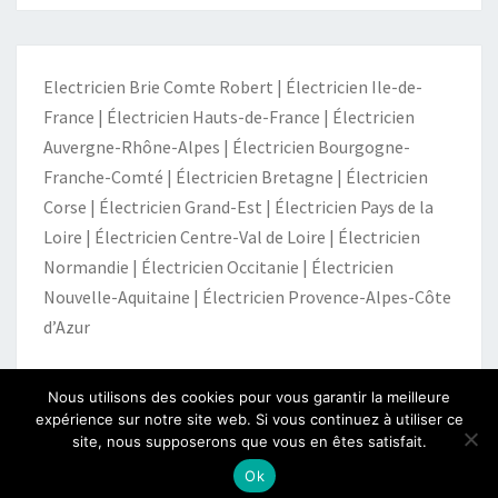
Electricien Brie Comte Robert
|
Électricien Ile-de-
France
|
Électricien Hauts-de-France
|
Électricien
Auvergne-Rhône-Alpes
|
Électricien Bourgogne-
Franche-Comté
|
Électricien Bretagne
|
Électricien
Corse
|
Électricien Grand-Est
|
Électricien Pays de la
Loire
|
Électricien Centre-Val de Loire
|
Électricien
Normandie
|
Électricien Occitanie
|
Électricien
Nouvelle-Aquitaine
|
Électricien Provence-Alpes-Côte
d’Azur
Nous utilisons des cookies pour vous garantir la meilleure
expérience sur notre site web. Si vous continuez à utiliser ce
site, nous supposerons que vous en êtes satisfait.
© 2026
|
Fièrement propulsé par
WordPress
|
Thème :
Nisarg
Ok