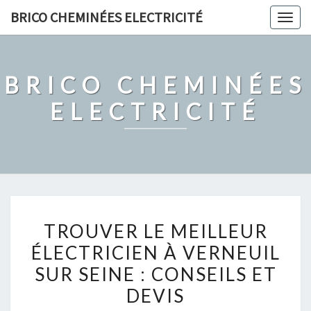
Skip
BRICO CHEMINÉES ELECTRICITÉ
Togg
to
navig
content
BRICO CHEMINÉES
ELECTRICITÉ
TROUVER
TROUVER LE MEILLEUR
LE
ÉLECTRICIEN À VERNEUIL
MEILLEUR
SUR SEINE : CONSEILS ET
ÉLECTRICIEN
À
DEVIS
VERNEUIL