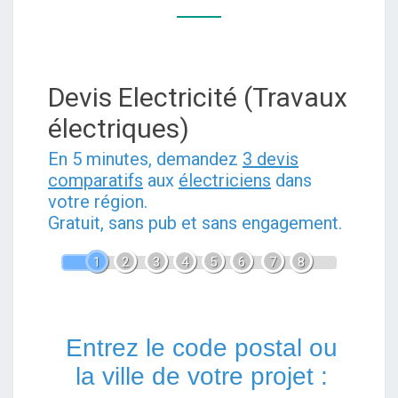
SUR
SEINE
:
Devis Electricité (Travaux
CONSEILS
ET
électriques)
DEVIS
En 5 minutes, demandez
3 devis
comparatifs
aux
électriciens
dans
votre région.
Gratuit, sans pub et sans engagement.
1
2
3
4
5
6
7
8
Entrez le code postal ou
la ville de votre projet :