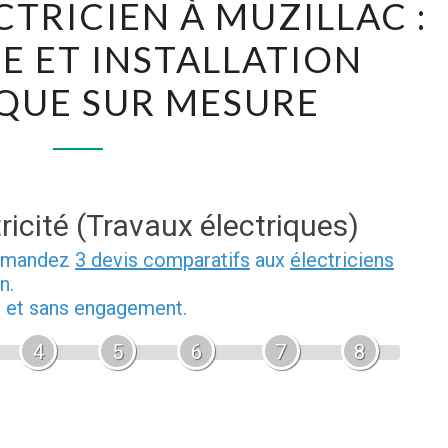
CTRICIEN À MUZILLAC :
ÉLECTRICIEN
 ET INSTALLATION
À
MUZILLAC
QUE SUR MESURE
:
DÉPANNAGE
ET
INSTALLATION
ricité (Travaux électriques)
ÉLECTRIQUE
SUR
demandez
3 devis comparatifs
aux
électriciens
n.
MESURE
b et sans engagement.
4
5
6
7
8