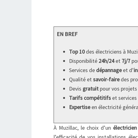
EN BREF
Top 10
des électriciens à Muzi
Disponibilité
24h/24
et
7j/7
pou
Services de
dépannage
et d’
i
Qualité et
savoir-faire
des pro
Devis
gratuit
pour vos projets
Tarifs compétitifs
et services
Expertise
en électricité génér
À Muzillac, le choix d’un
électricien
l’efficacité de vos installations él