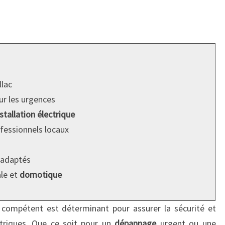
llac
r les urgences
nstallation électrique
fessionnels locaux
 adaptés
ale et
domotique
compétent est déterminant pour assurer la sécurité et
ectriques. Que ce soit pour un
dépannage
urgent ou une