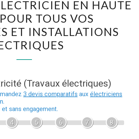
ÉLECTRICIEN EN HAUTE
MEILLEUR
 POUR TOUS VOS
ÉLECTRICIEN
EN
 ET INSTALLATIONS
HAUTE
ECTRIQUES
SAVOIE
POUR
TOUS
VOS
DÉPANNAGES
ricité (Travaux électriques)
ET
demandez
3 devis comparatifs
aux
électriciens
INSTALLATIONS
n.
ÉLECTRIQUES
b et sans engagement.
4
5
6
7
8