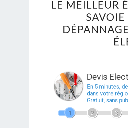
LE MEILLEUR 
SAVOIE
DÉPANNAGES
ÉL
Devis Elect
En 5 minutes, 
dans votre régio
Gratuit, sans pu
1
2
3