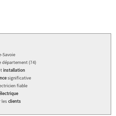
-Savoie
e département (74)
t
installation
ence
significative
ctricien fiable
lectrique
 les
clients