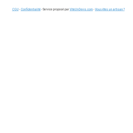
CGU
-
Confidentialité
- Service proposé par
ViteUnDevis.com
-
Vous êtes un artisan ?